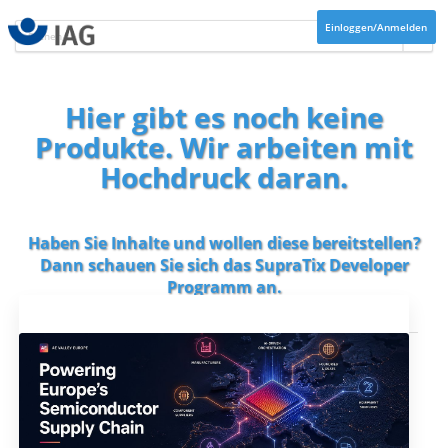
Einloggen/Anmelden
Hier gibt es noch keine
Produkte. Wir arbeiten mit
Hochdruck daran.
Haben Sie Inhalte und wollen diese bereitstellen?
Dann schauen Sie sich das
SupraTix Developer
Programm
an.
Aktuelles