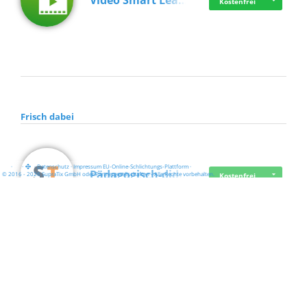
Video Smart Lea…
Kostenfrei
Frisch dabei
·
·
·
Datenschutz
·
Impressum
EU-Online-Schlichtungs-Plattform
·
Pädagogisch-did…
© 2016 - 2026 SupraTix GmbH oder Partnergesellschaften - Alle Rechte vorbehalten.
Kostenfrei
Mittelstand Dig…
Kostenfrei