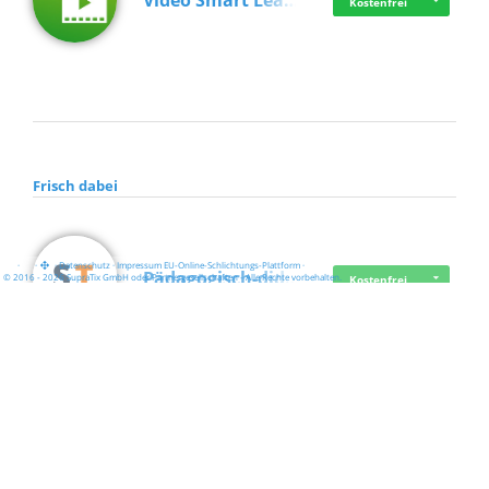
Video Smart Lea…
Kostenfrei
Frisch dabei
·
·
·
Datenschutz
·
Impressum
EU-Online-Schlichtungs-Plattform
·
Pädagogisch-did…
© 2016 - 2026 SupraTix GmbH oder Partnergesellschaften - Alle Rechte vorbehalten.
Kostenfrei
Mittelstand Dig…
Kostenfrei