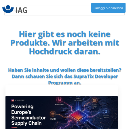
Einloggen/Anmelden
Hier gibt es noch keine
Produkte. Wir arbeiten mit
Hochdruck daran.
Haben Sie Inhalte und wollen diese bereitstellen?
Dann schauen Sie sich das
SupraTix Developer
Programm
an.
Aktuelles