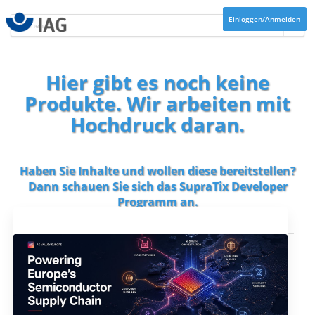
Einloggen/Anmelden
Hier gibt es noch keine
Produkte. Wir arbeiten mit
Hochdruck daran.
Haben Sie Inhalte und wollen diese bereitstellen?
Dann schauen Sie sich das
SupraTix Developer
Programm
an.
Aktuelles