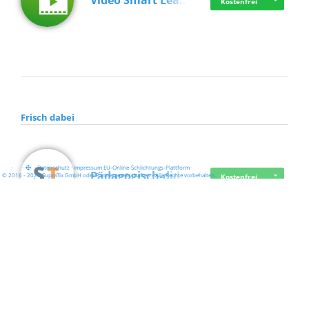
Video Smart Lea…
Kostenfrei
Frisch dabei
·
·
·
Datenschutz
·
Impressum
EU-Online-Schlichtungs-Plattform
·
Pädagogisch-did…
© 2016 - 2026 SupraTix GmbH oder Partnergesellschaften - Alle Rechte vorbehalten.
Kostenfrei
Mittelstand Dig…
Kostenfrei