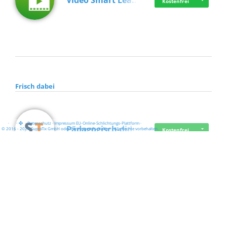
Video Smart Lea…
Kostenfrei
Frisch dabei
·
·
·
Datenschutz
·
Impressum
EU-Online-Schlichtungs-Plattform
·
Pädagogisch-did…
© 2016 - 2026 SupraTix GmbH oder Partnergesellschaften - Alle Rechte vorbehalten.
Kostenfrei
Mittelstand Dig…
Kostenfrei