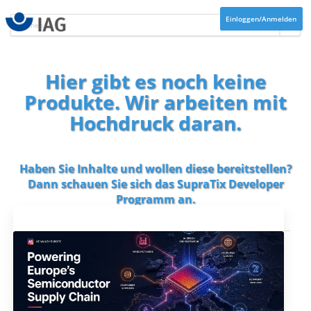
Einloggen/Anmelden
Hier gibt es noch keine
Produkte. Wir arbeiten mit
Hochdruck daran.
Haben Sie Inhalte und wollen diese bereitstellen?
Dann schauen Sie sich das
SupraTix Developer
Programm
an.
Aktuelles