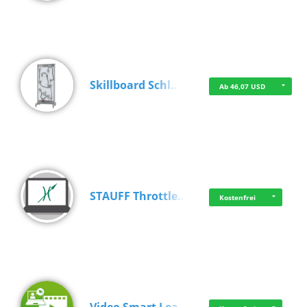
Skillboard Schl…
Ab 46,07 USD
STAUFF Throttle…
Kostenfrei