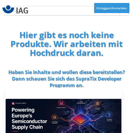
Einloggen/Anmelden
Hier gibt es noch keine
Produkte. Wir arbeiten mit
Hochdruck daran.
Haben Sie Inhalte und wollen diese bereitstellen?
Dann schauen Sie sich das
SupraTix Developer
Programm
an.
Aktuelles