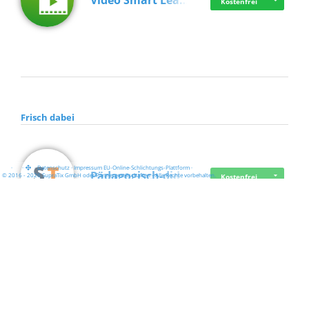
Video Smart Lea…
Kostenfrei
Frisch dabei
·
·
·
Datenschutz
·
Impressum
EU-Online-Schlichtungs-Plattform
·
Pädagogisch-did…
© 2016 - 2026 SupraTix GmbH oder Partnergesellschaften - Alle Rechte vorbehalten.
Kostenfrei
Mittelstand Dig…
Kostenfrei