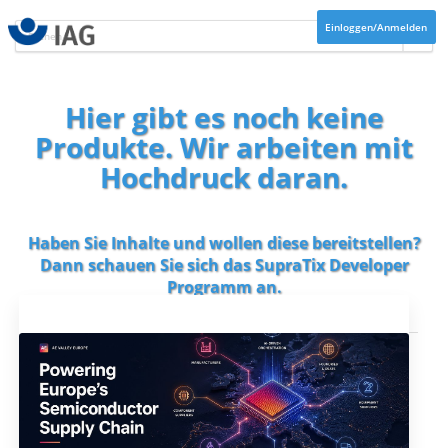
Einloggen/Anmelden
Hier gibt es noch keine
Produkte. Wir arbeiten mit
Hochdruck daran.
Haben Sie Inhalte und wollen diese bereitstellen?
Dann schauen Sie sich das
SupraTix Developer
Programm
an.
Aktuelles