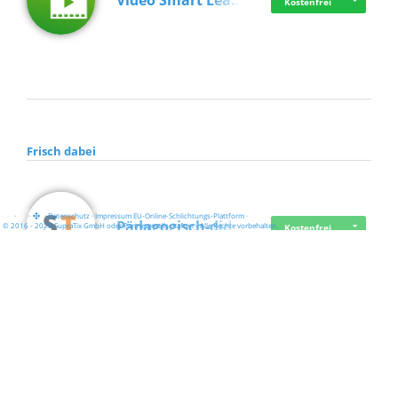
Video Smart Lea…
Kostenfrei
Frisch dabei
·
·
·
Datenschutz
·
Impressum
EU-Online-Schlichtungs-Plattform
·
Pädagogisch-did…
© 2016 - 2026 SupraTix GmbH oder Partnergesellschaften - Alle Rechte vorbehalten.
Kostenfrei
Mittelstand Dig…
Kostenfrei