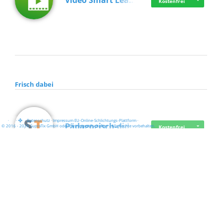
Video Smart Lea…
Kostenfrei
Frisch dabei
·
·
·
Datenschutz
·
Impressum
EU-Online-Schlichtungs-Plattform
·
Pädagogisch-did…
© 2016 - 2026 SupraTix GmbH oder Partnergesellschaften - Alle Rechte vorbehalten.
Kostenfrei
Mittelstand Dig…
Kostenfrei