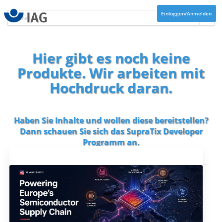
Einloggen/Anmelden
Hier gibt es noch keine
Produkte. Wir arbeiten mit
Hochdruck daran.
Haben Sie Inhalte und wollen diese bereitstellen?
Dann schauen Sie sich das
SupraTix Developer
Programm
an.
Aktuelles