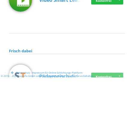
Video Smart Lea…
Kostenfrei
Frisch dabei
·
·
·
Datenschutz
·
Impressum
EU-Online-Schlichtungs-Plattform
·
Pädagogisch-did…
© 2016 - 2026 SupraTix GmbH oder Partnergesellschaften - Alle Rechte vorbehalten.
Kostenfrei
Mittelstand Dig…
Kostenfrei