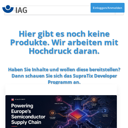
Einloggen/Anmelden
Hier gibt es noch keine
Produkte. Wir arbeiten mit
Hochdruck daran.
Haben Sie Inhalte und wollen diese bereitstellen?
Dann schauen Sie sich das
SupraTix Developer
Programm
an.
Aktuelles