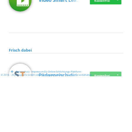
Video Smart Lea…
Kostenfrei
Frisch dabei
·
·
·
Datenschutz
·
Impressum
EU-Online-Schlichtungs-Plattform
·
Pädagogisch-did…
© 2016 - 2026 SupraTix GmbH oder Partnergesellschaften - Alle Rechte vorbehalten.
Kostenfrei
Mittelstand Dig…
Kostenfrei