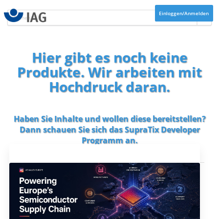
Einloggen/Anmelden
Hier gibt es noch keine
Produkte. Wir arbeiten mit
Hochdruck daran.
Haben Sie Inhalte und wollen diese bereitstellen?
Dann schauen Sie sich das
SupraTix Developer
Programm
an.
Aktuelles