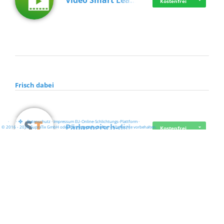
Video Smart Lea…
Kostenfrei
Frisch dabei
·
·
·
Datenschutz
·
Impressum
EU-Online-Schlichtungs-Plattform
·
Pädagogisch-did…
© 2016 - 2026 SupraTix GmbH oder Partnergesellschaften - Alle Rechte vorbehalten.
Kostenfrei
Mittelstand Dig…
Kostenfrei