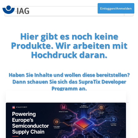
Einloggen/Anmelden
Hier gibt es noch keine
Produkte. Wir arbeiten mit
Hochdruck daran.
Haben Sie Inhalte und wollen diese bereitstellen?
Dann schauen Sie sich das
SupraTix Developer
Programm
an.
Aktuelles