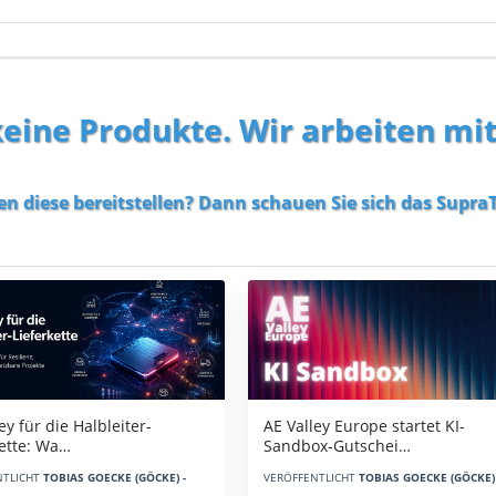
 keine Produkte. Wir arbeiten mi
en diese bereitstellen? Dann schauen Sie sich das
SupraT
AE Valley Europe startet KI-
ey für die Halbleiter-
Sandbox-Gutschei…
kette: Wa…
VERÖFFENTLICHT
TOBIAS GOECKE (GÖCKE) 
NTLICHT
TOBIAS GOECKE (GÖCKE) -