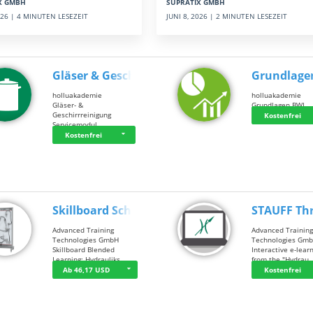
SUPRATIX GMBH
X GMBH
JUNI 8, 2026 | 2 MINUTEN LESEZEIT
2026 | 4 MINUTEN LESEZEIT
Gläser & Geschi…
Grundlage
holluakademie
holluakademie
Gläser- &
Grundlagen BWL
Geschirrreinigung
Kostenfrei
Servicemodul
Kostenfrei
Skillboard Schl…
STAUFF Th
Advanced Training
Advanced Trainin
Technologies GmbH
Technologies Gm
Skillboard Blended
Interactive e-lear
Learning: Hydrauliks…
from the "Hydrau
Ab 46,17 USD
Kostenfrei