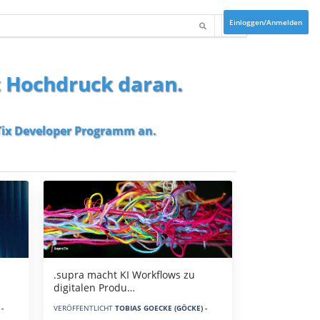
Einloggen/Anmelden
t Hochdruck daran.
ix Developer Programm
an.
.supra macht KI Workflows zu
digitalen Produ…
-
VERÖFFENTLICHT
TOBIAS GOECKE (GÖCKE) -