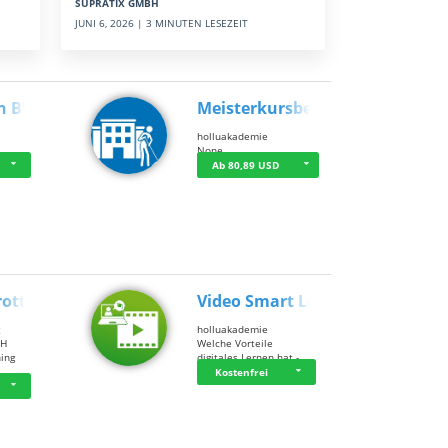
SUPRATIX GMBH
JUNI 6, 2026 | 3 MINUTEN LESEZEIT
n BWL
Meisterkursbegl…
holluakademie
None
Ab 80,89 USD
rottle…
Video Smart Lea…
g
holluakademie
bH
Welche Vorteile
ning
digitales Lernen hat - …
…
Kostenfrei