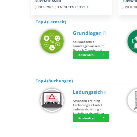
SUPRATI
SUPRATIX GMBH
JUNI 8, 
JUNI 8, 2026 | 3 MINUTEN LESEZEIT
Top 4 (Lernzeit)
Grundlagen Rein…
holluakademie
Grundlagenwissen im
Bereich Chemie und …
Kostenfrei
Top 4 (Buchungen)
Ladungssicherung
Advanced Training
Technologies GmbH
Ladungssicherung -
Rechtliche Grundlage…
Kostenfrei