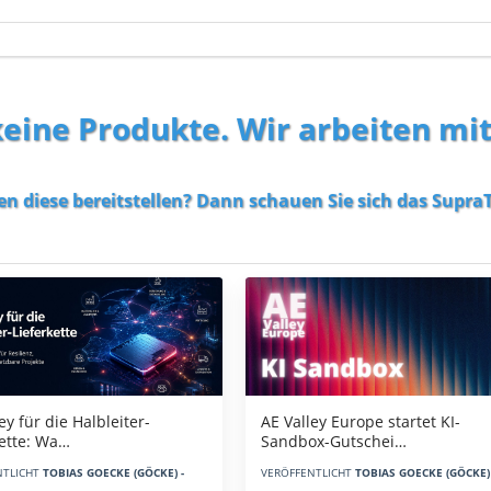
 keine Produkte. Wir arbeiten mi
en diese bereitstellen? Dann schauen Sie sich das
SupraT
AE Valley Europe startet KI-
ey für die Halbleiter-
Sandbox-Gutschei…
kette: Wa…
VERÖFFENTLICHT
TOBIAS GOECKE (GÖCKE) 
NTLICHT
TOBIAS GOECKE (GÖCKE) -