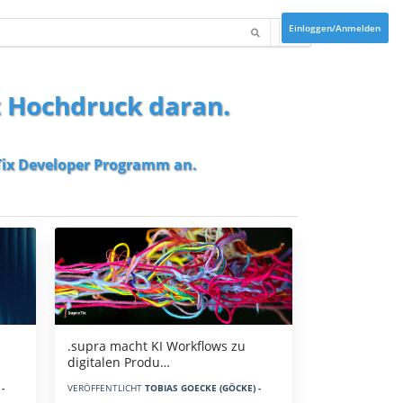
Einloggen/Anmelden
t Hochdruck daran.
ix Developer Programm
an.
.supra macht KI Workflows zu
digitalen Produ…
-
VERÖFFENTLICHT
TOBIAS GOECKE (GÖCKE) -