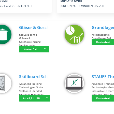
SUPRATIX GMBH
X GMBH
JUNI 8, 2026 | 2 MINUTEN LESEZEIT
2026 | 4 MINUTEN LESEZEIT
Gläser & Geschi…
Grundlage
holluakademie
holluakademie
Gläser- &
Grundlagen BWL
Geschirrreinigung
Kostenfrei
Servicemodul
Kostenfrei
Skillboard Schl…
STAUFF Th
Advanced Training
Advanced Trainin
Technologies GmbH
Technologies Gm
Skillboard Blended
Interactive e-lear
Learning: Hydrauliks…
from the "Hydrau
Ab 45,91 USD
Kostenfrei