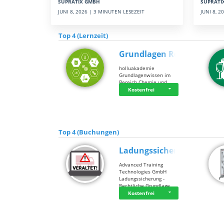
SUPRATI
SUPRATIX GMBH
JUNI 8, 
JUNI 8, 2026 | 3 MINUTEN LESEZEIT
Top 4 (Lernzeit)
Grundlagen Rein…
holluakademie
Grundlagenwissen im
Bereich Chemie und …
Kostenfrei
Top 4 (Buchungen)
Ladungssicherung
Advanced Training
Technologies GmbH
Ladungssicherung -
Rechtliche Grundlage…
Kostenfrei