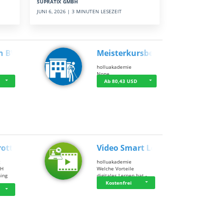
SUPRATIX GMBH
JUNI 6, 2026 | 3 MINUTEN LESEZEIT
n BWL
Meisterkursbegl…
holluakademie
None
Ab 80,43 USD
rottle…
Video Smart Lea…
g
holluakademie
bH
Welche Vorteile
ning
digitales Lernen hat - …
…
Kostenfrei