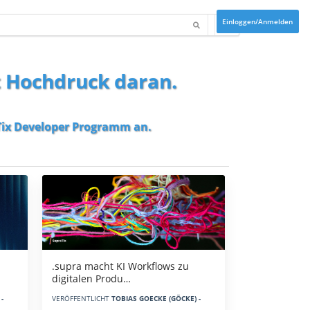
Einloggen/Anmelden
t Hochdruck daran.
ix Developer Programm
an.
.supra macht KI Workflows zu
digitalen Produ…
-
VERÖFFENTLICHT
TOBIAS GOECKE (GÖCKE) -