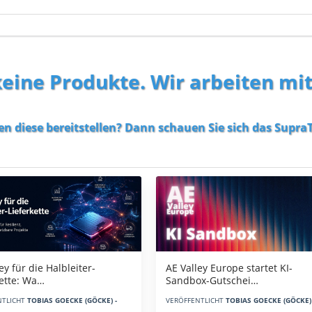
 keine Produkte. Wir arbeiten mi
en diese bereitstellen? Dann schauen Sie sich das
SupraT
AE Valley Europe startet KI-
ey für die Halbleiter-
Sandbox-Gutschei…
kette: Wa…
VERÖFFENTLICHT
TOBIAS GOECKE (GÖCKE) 
NTLICHT
TOBIAS GOECKE (GÖCKE) -