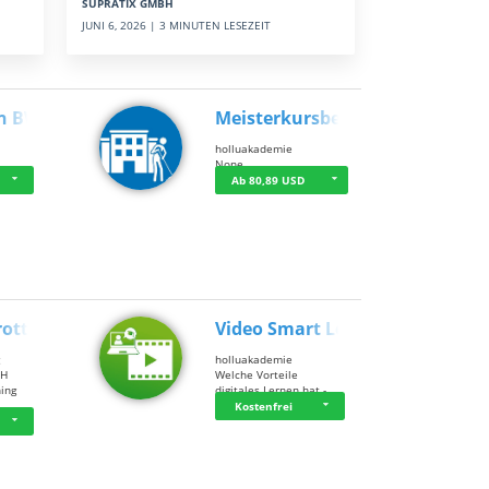
SUPRATIX GMBH
JUNI 6, 2026 | 3 MINUTEN LESEZEIT
n BWL
Meisterkursbegl…
holluakademie
None
Ab 80,89 USD
rottle…
Video Smart Lea…
g
holluakademie
bH
Welche Vorteile
ning
digitales Lernen hat - …
…
Kostenfrei