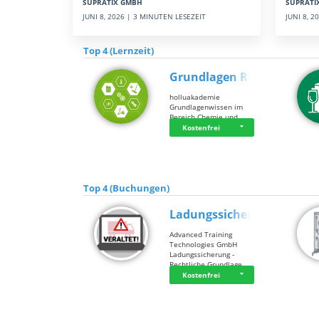
SUPRATI
SUPRATIX GMBH
JUNI 8, 
JUNI 8, 2026 | 3 MINUTEN LESEZEIT
Top 4 (Lernzeit)
Grundlagen Rein…
holluakademie
Grundlagenwissen im
Bereich Chemie und …
Kostenfrei
Top 4 (Buchungen)
Ladungssicherung
Advanced Training
Technologies GmbH
Ladungssicherung -
Rechtliche Grundlage…
Kostenfrei