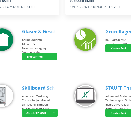
SUPRATIX GMBH
X GMBH
JUNI 8, 2026 | 2 MINUTEN LESEZEIT
2026 | 4 MINUTEN LESEZEIT
Gläser & Geschi…
Grundlage
holluakademie
holluakademie
Gläser- &
Grundlagen BWL
Geschirrreinigung
Kostenfrei
Servicemodul
Kostenfrei
Skillboard Schl…
STAUFF Th
Advanced Training
Advanced Trainin
Technologies GmbH
Technologies Gm
Skillboard Blended
Interactive e-lear
Learning: Hydrauliks…
from the "Hydrau
Ab 46,17 USD
Kostenfrei