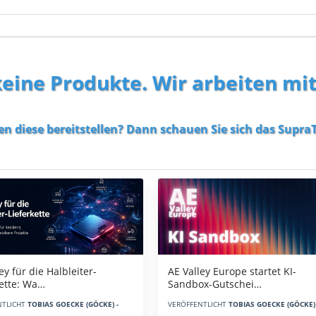
 keine Produkte. Wir arbeiten mi
en diese bereitstellen? Dann schauen Sie sich das
SupraT
AE Valley Europe startet KI-
ey für die Halbleiter-
Sandbox-Gutschei…
kette: Wa…
VERÖFFENTLICHT
TOBIAS GOECKE (GÖCKE) 
NTLICHT
TOBIAS GOECKE (GÖCKE) -