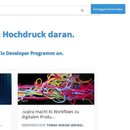
Einloggen/Anmelden
t Hochdruck daran.
ix Developer Programm
an.
.supra macht KI Workflows zu
digitalen Produ…
-
VERÖFFENTLICHT
TOBIAS GOECKE (GÖCKE) -