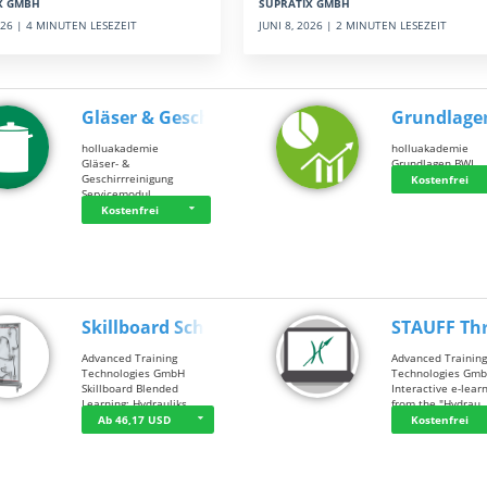
SUPRATIX GMBH
X GMBH
JUNI 8, 2026 | 2 MINUTEN LESEZEIT
2026 | 4 MINUTEN LESEZEIT
Gläser & Geschi…
Grundlage
holluakademie
holluakademie
Gläser- &
Grundlagen BWL
Geschirrreinigung
Kostenfrei
Servicemodul
Kostenfrei
Skillboard Schl…
STAUFF Th
Advanced Training
Advanced Trainin
Technologies GmbH
Technologies Gm
Skillboard Blended
Interactive e-lear
Learning: Hydrauliks…
from the "Hydrau
Ab 46,17 USD
Kostenfrei