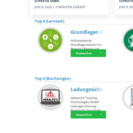
SUPRATI
SUPRATIX GMBH
JUNI 8, 
JUNI 8, 2026 | 3 MINUTEN LESEZEIT
Top 4 (Lernzeit)
Grundlagen Rein…
holluakademie
Grundlagenwissen im
Bereich Chemie und …
Kostenfrei
Top 4 (Buchungen)
Ladungssicherung
Advanced Training
Technologies GmbH
Ladungssicherung -
Rechtliche Grundlage…
Kostenfrei