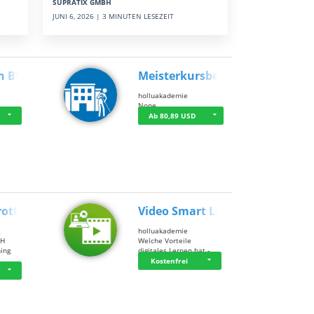
SUPRATIX GMBH
JUNI 6, 2026 | 3 MINUTEN LESEZEIT
n BWL
Meisterkursbegl…
holluakademie
None
Ab 80,89 USD
rottle…
Video Smart Lea…
g
holluakademie
bH
Welche Vorteile
ning
digitales Lernen hat - …
…
Kostenfrei