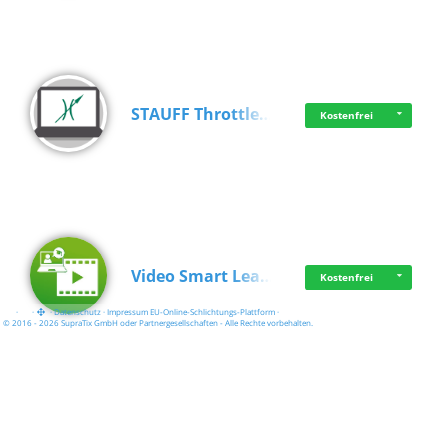
STAUFF Throttle…
Kostenfrei
Video Smart Lea…
Kostenfrei
·
·
·
Datenschutz
·
Impressum
EU-Online-Schlichtungs-Plattform
·
© 2016 - 2026 SupraTix GmbH oder Partnergesellschaften - Alle Rechte vorbehalten.
Frisch dabei