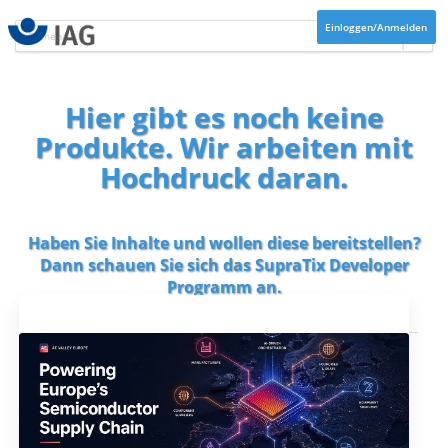
Einloggen/Anmelden
Hier gibt es noch keine
Produkte. Wir arbeiten mit
Hochdruck daran.
Haben Sie Inhalte und wollen diese bereitstellen?
Dann schauen Sie sich das
SupraTix Developer
Programm
an.
Aktuelles