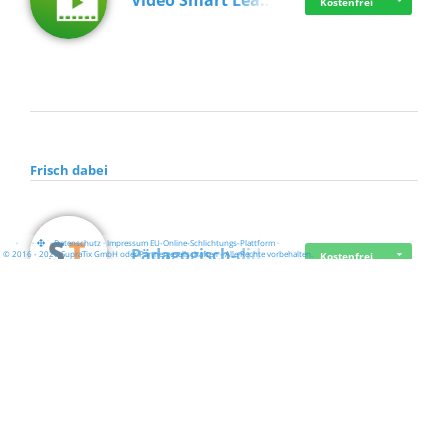
Video Smart Lea…
Kostenfrei
Frisch dabei
·
·
·
Datenschutz
·
Impressum
EU-Online-Schlichtungs-Plattform
·
Pädagogisch-did…
© 2016 - 2026 SupraTix GmbH oder Partnergesellschaften - Alle Rechte vorbehalten.
Kostenfrei
Mittelstand Dig…
Kostenfrei