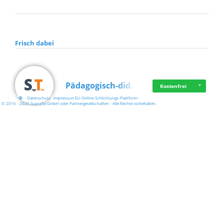
Frisch dabei
Pädagogisch-did…
Kostenfrei
·
·
·
Datenschutz
·
Impressum
EU-Online-Schlichtungs-Plattform
·
© 2016 - 2026 SupraTix GmbH oder Partnergesellschaften - Alle Rechte vorbehalten.
Mittelstand Dig…
Kostenfrei