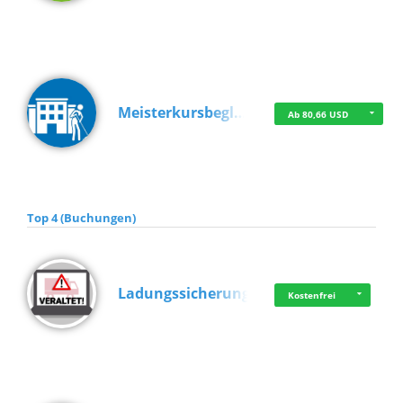
Meisterkursbegl…
Ab 80,66 USD
Top 4 (Buchungen)
Ladungssicherung
Kostenfrei