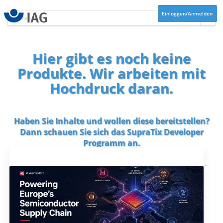
Einloggen/Anmelden
Hier gibt es noch keine
Produkte. Wir arbeiten mit
Hochdruck daran.
Haben Sie Inhalte und wollen diese bereitstellen?
Dann schauen Sie sich das
SupraTix Developer
Programm
an.
Aktuelles