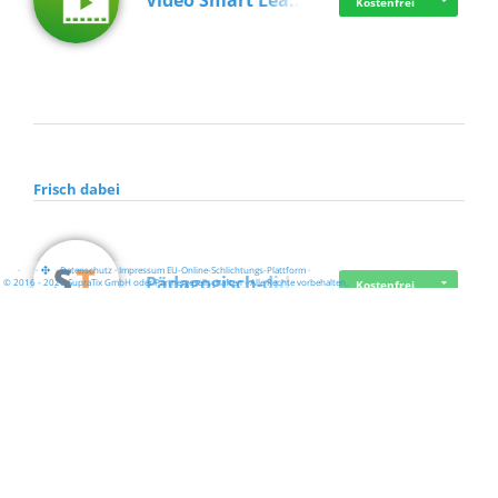
Video Smart Lea…
Kostenfrei
Frisch dabei
·
·
·
Datenschutz
·
Impressum
EU-Online-Schlichtungs-Plattform
·
Pädagogisch-did…
© 2016 - 2026 SupraTix GmbH oder Partnergesellschaften - Alle Rechte vorbehalten.
Kostenfrei
Mittelstand Dig…
Kostenfrei