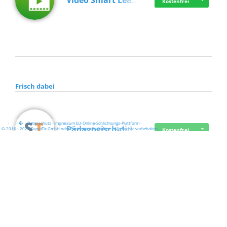
Video Smart Lea…
Kostenfrei
Frisch dabei
·
·
·
Datenschutz
·
Impressum
EU-Online-Schlichtungs-Plattform
·
Pädagogisch-did…
© 2016 - 2026 SupraTix GmbH oder Partnergesellschaften - Alle Rechte vorbehalten.
Kostenfrei
Mittelstand Dig…
Kostenfrei