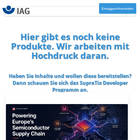
Einloggen/Anmelden
Hier gibt es noch keine
Produkte. Wir arbeiten mit
Hochdruck daran.
Haben Sie Inhalte und wollen diese bereitstellen?
Dann schauen Sie sich das
SupraTix Developer
Programm
an.
Aktuelles