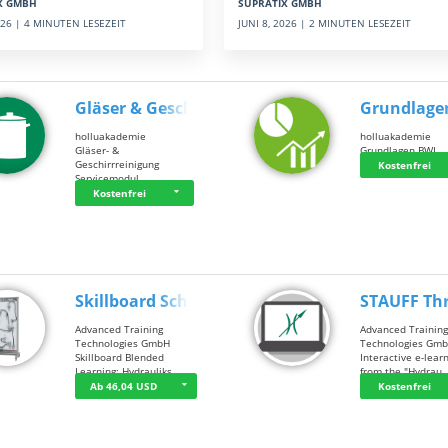
SUPRATIX GMBH
X GMBH
JUNI 8, 2026 | 2 MINUTEN LESEZEIT
2026 | 4 MINUTEN LESEZEIT
Gläser & Geschi…
Grundlage
holluakademie
holluakademie
Gläser- &
Grundlagen BWL
Geschirrreinigung
Kostenfrei
Servicemodul
Kostenfrei
Skillboard Schl…
STAUFF Th
Advanced Training
Advanced Trainin
Technologies GmbH
Technologies Gm
Skillboard Blended
Interactive e-lear
Learning: Hydrauliks…
from the "Hydrau
Ab 46,04 USD
Kostenfrei