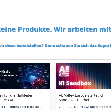
 keine Produkte. Wir arbeiten mi
en diese bereitstellen? Dann schauen Sie sich das
SupraT
AE Valley Europe startet KI-
ey für die Halbleiter-
Sandbox-Gutschei…
kette: Wa…
VERÖFFENTLICHT
TOBIAS GOECKE (GÖCKE) 
NTLICHT
TOBIAS GOECKE (GÖCKE) -