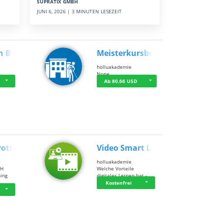
SUPRATIX GMBH
JUNI 6, 2026 | 3 MINUTEN LESEZEIT
n BWL
Meisterkursbegl…
holluakademie
None
Ab 80,66 USD
rottle…
Video Smart Lea…
g
holluakademie
bH
Welche Vorteile
ning
digitales Lernen hat - …
…
Kostenfrei