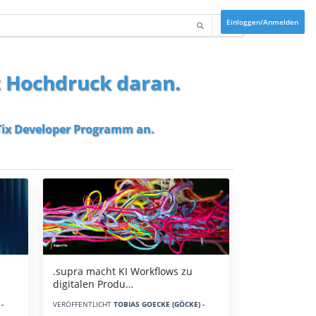
Einloggen/Anmelden
t Hochdruck daran.
ix Developer Programm
an.
.supra macht KI Workflows zu
digitalen Produ…
-
VERÖFFENTLICHT
TOBIAS GOECKE (GÖCKE) -