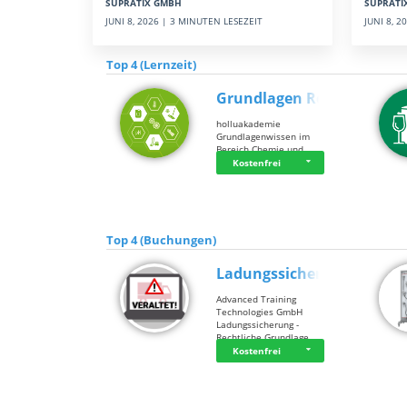
SUPRATI
SUPRATIX GMBH
JUNI 8, 
JUNI 8, 2026 | 3 MINUTEN LESEZEIT
Top 4 (Lernzeit)
Grundlagen Rein…
holluakademie
Grundlagenwissen im
Bereich Chemie und …
Kostenfrei
Top 4 (Buchungen)
Ladungssicherung
Advanced Training
Technologies GmbH
Ladungssicherung -
Rechtliche Grundlage…
Kostenfrei