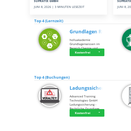
SUPRATI
SUPRATIX GMBH
JUNI 8, 
JUNI 8, 2026 | 3 MINUTEN LESEZEIT
Top 4 (Lernzeit)
Grundlagen Rein…
holluakademie
Grundlagenwissen im
Bereich Chemie und …
Kostenfrei
Top 4 (Buchungen)
Ladungssicherung
Advanced Training
Technologies GmbH
Ladungssicherung -
Rechtliche Grundlage…
Kostenfrei