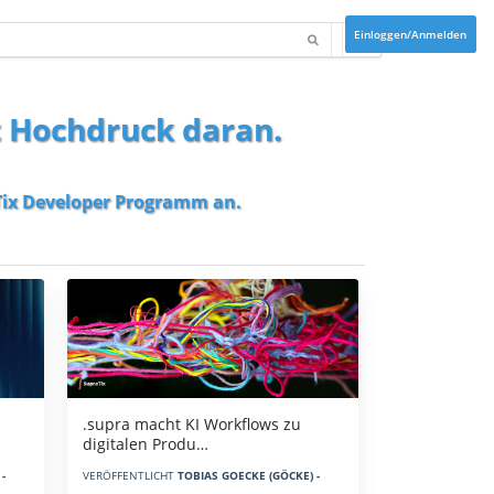
Einloggen/Anmelden
t Hochdruck daran.
ix Developer Programm
an.
.supra macht KI Workflows zu
digitalen Produ…
-
VERÖFFENTLICHT
TOBIAS GOECKE (GÖCKE) -