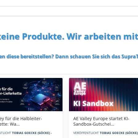
 keine Produkte. Wir arbeiten mi
en diese bereitstellen? Dann schauen Sie sich das
SupraT
AE Valley Europe startet KI-
ey für die Halbleiter-
Sandbox-Gutschei…
kette: Wa…
VERÖFFENTLICHT
TOBIAS GOECKE (GÖCKE) 
NTLICHT
TOBIAS GOECKE (GÖCKE) -