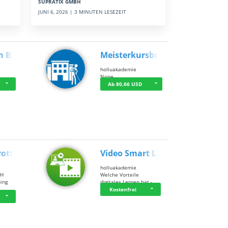
SUPRATIX GMBH
JUNI 6, 2026 | 3 MINUTEN LESEZEIT
n BWL
Meisterkursbegl…
holluakademie
None
Ab 80,66 USD
rottle…
Video Smart Lea…
g
holluakademie
bH
Welche Vorteile
ning
digitales Lernen hat - …
…
Kostenfrei