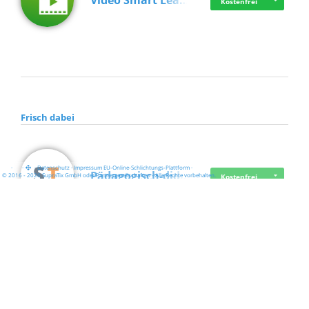
Video Smart Lea…
Kostenfrei
Frisch dabei
·
·
·
Datenschutz
·
Impressum
EU-Online-Schlichtungs-Plattform
·
Pädagogisch-did…
© 2016 - 2026 SupraTix GmbH oder Partnergesellschaften - Alle Rechte vorbehalten.
Kostenfrei
Mittelstand Dig…
Kostenfrei