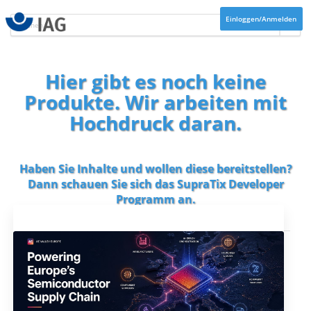
Einloggen/Anmelden
Hier gibt es noch keine
Produkte. Wir arbeiten mit
Hochdruck daran.
Haben Sie Inhalte und wollen diese bereitstellen?
Dann schauen Sie sich das
SupraTix Developer
Programm
an.
Aktuelles