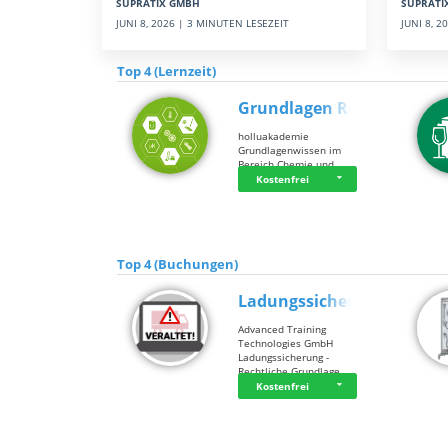
SUPRATI
SUPRATIX GMBH
JUNI 8, 
JUNI 8, 2026 | 3 MINUTEN LESEZEIT
Top 4 (Lernzeit)
Grundlagen Rein…
holluakademie
Grundlagenwissen im
Bereich Chemie und …
Kostenfrei
Top 4 (Buchungen)
Ladungssicherung
Advanced Training
Technologies GmbH
Ladungssicherung -
Rechtliche Grundlage…
Kostenfrei