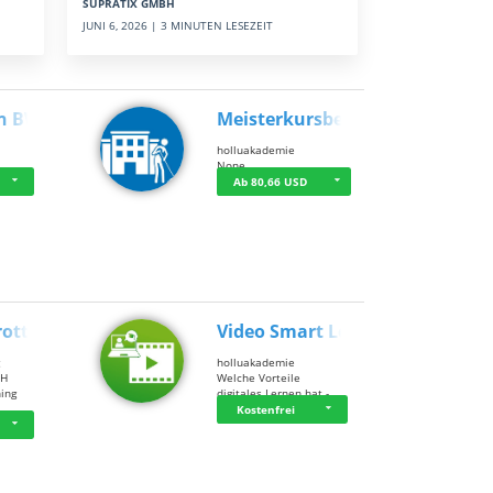
SUPRATIX GMBH
JUNI 6, 2026 | 3 MINUTEN LESEZEIT
n BWL
Meisterkursbegl…
holluakademie
None
Ab 80,66 USD
rottle…
Video Smart Lea…
g
holluakademie
bH
Welche Vorteile
ning
digitales Lernen hat - …
…
Kostenfrei