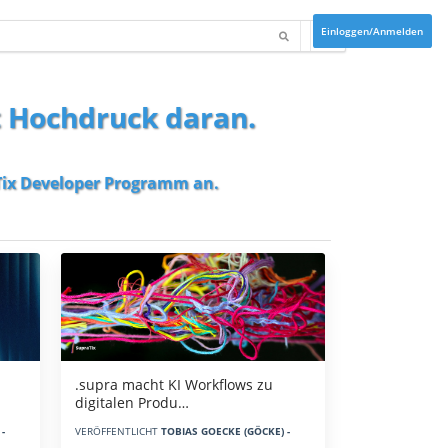
Einloggen/Anmelden
t Hochdruck daran.
ix Developer Programm
an.
.supra macht KI Workflows zu
digitalen Produ…
-
VERÖFFENTLICHT
TOBIAS GOECKE (GÖCKE) -