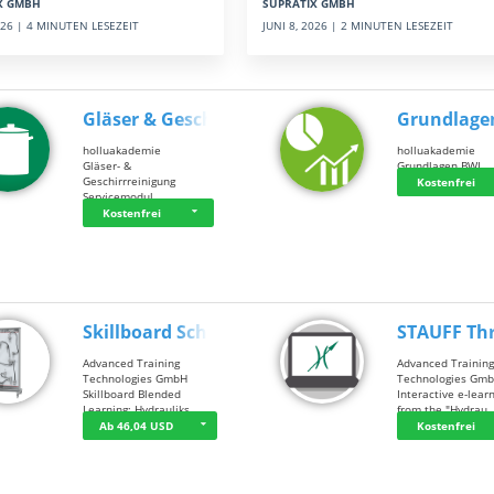
SUPRATIX GMBH
X GMBH
JUNI 8, 2026 | 2 MINUTEN LESEZEIT
2026 | 4 MINUTEN LESEZEIT
Gläser & Geschi…
Grundlage
holluakademie
holluakademie
Gläser- &
Grundlagen BWL
Geschirrreinigung
Kostenfrei
Servicemodul
Kostenfrei
Skillboard Schl…
STAUFF Th
Advanced Training
Advanced Trainin
Technologies GmbH
Technologies Gm
Skillboard Blended
Interactive e-lear
Learning: Hydrauliks…
from the "Hydrau
Ab 46,04 USD
Kostenfrei