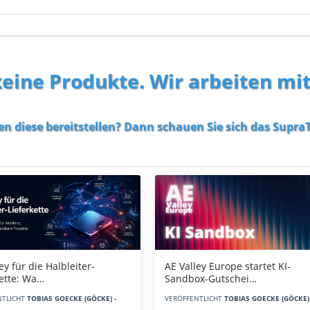
 keine Produkte. Wir arbeiten mi
en diese bereitstellen? Dann schauen Sie sich das
SupraT
AE Valley Europe startet KI-
ey für die Halbleiter-
Sandbox-Gutschei…
kette: Wa…
VERÖFFENTLICHT
TOBIAS GOECKE (GÖCKE) 
NTLICHT
TOBIAS GOECKE (GÖCKE) -