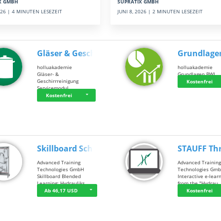
SUPRATIX GMBH
X GMBH
JUNI 8, 2026 | 2 MINUTEN LESEZEIT
2026 | 4 MINUTEN LESEZEIT
Gläser & Geschi…
Grundlage
holluakademie
holluakademie
Gläser- &
Grundlagen BWL
Geschirrreinigung
Kostenfrei
Servicemodul
Kostenfrei
Skillboard Schl…
STAUFF Th
Advanced Training
Advanced Trainin
Technologies GmbH
Technologies Gm
Skillboard Blended
Interactive e-lear
Learning: Hydrauliks…
from the "Hydrau
Ab 46,17 USD
Kostenfrei