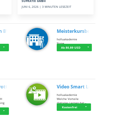
SUPRATIX GMBH
JUNI 6, 2026 | 3 MINUTEN LESEZEIT
n BWL
Meisterkursbegl…
holluakademie
None
Ab 80,89 USD
rottle…
Video Smart Lea…
g
holluakademie
bH
Welche Vorteile
ning
digitales Lernen hat - …
…
Kostenfrei