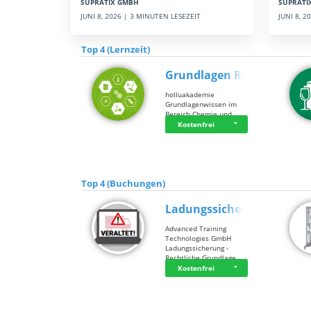
SUPRATI
SUPRATIX GMBH
JUNI 8, 
JUNI 8, 2026 | 3 MINUTEN LESEZEIT
Top 4 (Lernzeit)
Grundlagen Rein…
holluakademie
Grundlagenwissen im
Bereich Chemie und …
Kostenfrei
Top 4 (Buchungen)
Ladungssicherung
Advanced Training
Technologies GmbH
Ladungssicherung -
Rechtliche Grundlage…
Kostenfrei