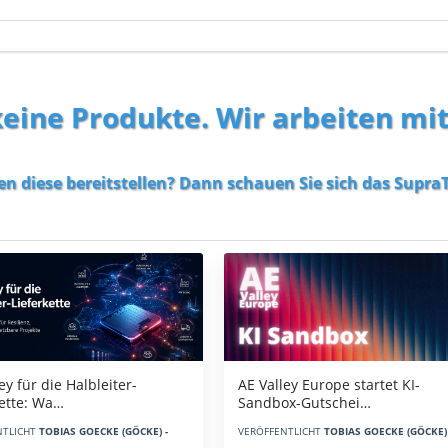
 keine Produkte. Wir arbeiten mi
en diese bereitstellen? Dann schauen Sie sich das
SupraT
AE Valley Europe startet KI-
ey für die Halbleiter-
Sandbox-Gutschei…
kette: Wa…
VERÖFFENTLICHT
TOBIAS GOECKE (GÖCKE) 
NTLICHT
TOBIAS GOECKE (GÖCKE) -