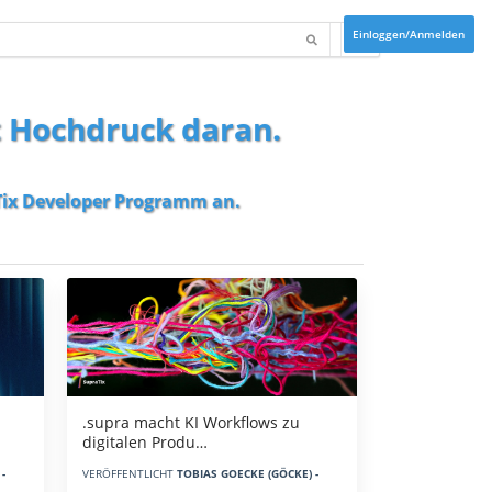
Einloggen/Anmelden
t Hochdruck daran.
ix Developer Programm
an.
.supra macht KI Workflows zu
digitalen Produ…
-
VERÖFFENTLICHT
TOBIAS GOECKE (GÖCKE) -