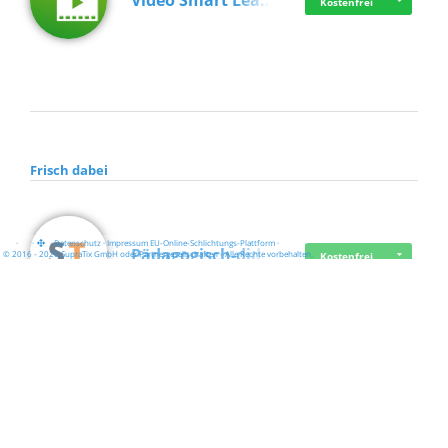
Video Smart Lea…
Kostenfrei
Frisch dabei
·
·
·
Datenschutz
·
Impressum
EU-Online-Schlichtungs-Plattform
·
Pädagogisch-did…
© 2016 - 2026 SupraTix GmbH oder Partnergesellschaften - Alle Rechte vorbehalten.
Kostenfrei
Mittelstand Dig…
Kostenfrei