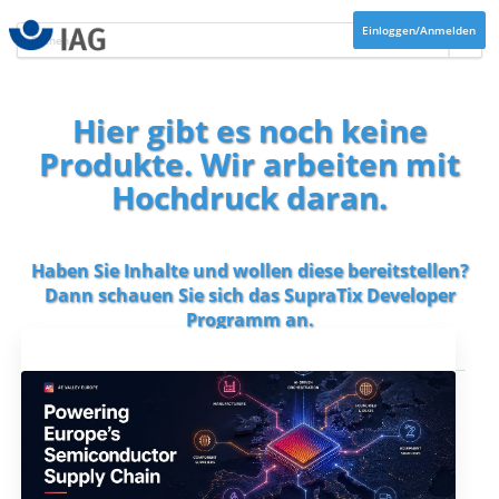
Einloggen/Anmelden
Hier gibt es noch keine
Produkte. Wir arbeiten mit
Hochdruck daran.
Haben Sie Inhalte und wollen diese bereitstellen?
Dann schauen Sie sich das
SupraTix Developer
Programm
an.
Aktuelles