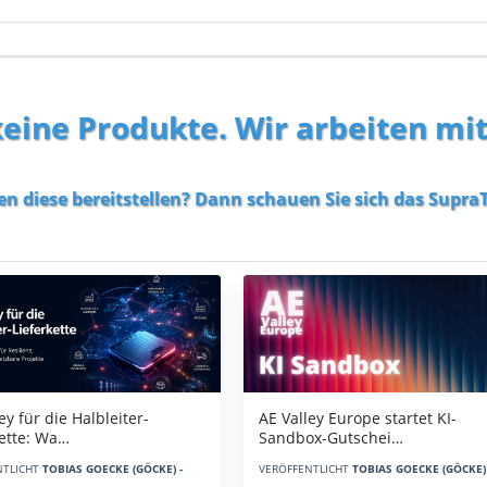
 keine Produkte. Wir arbeiten mi
en diese bereitstellen? Dann schauen Sie sich das
SupraT
AE Valley Europe startet KI-
ey für die Halbleiter-
Sandbox-Gutschei…
kette: Wa…
VERÖFFENTLICHT
TOBIAS GOECKE (GÖCKE) 
NTLICHT
TOBIAS GOECKE (GÖCKE) -