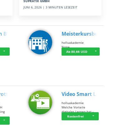
SUPRATIX GMBH
JUNI 6, 2026 | 3 MINUTEN LESEZEIT
n BWL
Meisterkursbegl…
holluakademie
None
Ab 80,66 USD
rottle…
Video Smart Lea…
g
holluakademie
bH
Welche Vorteile
ning
digitales Lernen hat - …
…
Kostenfrei