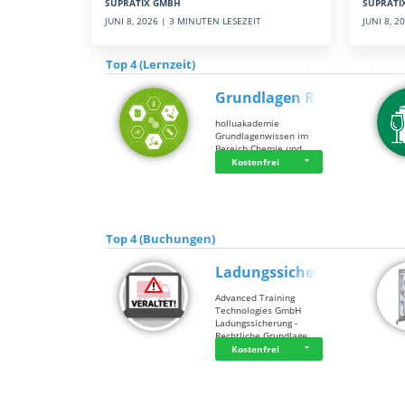
SUPRATI
SUPRATIX GMBH
JUNI 8, 
JUNI 8, 2026 | 3 MINUTEN LESEZEIT
Top 4 (Lernzeit)
Grundlagen Rein…
holluakademie
Grundlagenwissen im
Bereich Chemie und …
Kostenfrei
Top 4 (Buchungen)
Ladungssicherung
Advanced Training
Technologies GmbH
Ladungssicherung -
Rechtliche Grundlage…
Kostenfrei