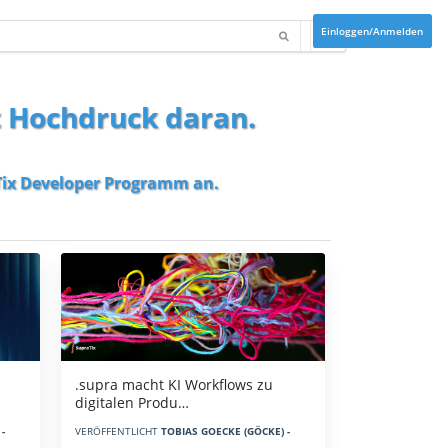
Einloggen/Anmelden
t Hochdruck daran.
ix Developer Programm
an.
.supra macht KI Workflows zu
digitalen Produ…
-
VERÖFFENTLICHT
TOBIAS GOECKE (GÖCKE) -