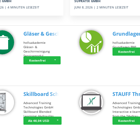
SUPRATIX GMBH
X GMBH
JUNI 8, 2026 | 2 MINUTEN LESEZEIT
2026 | 4 MINUTEN LESEZEIT
Gläser & Geschi…
Grundlage
holluakademie
holluakademie
Gläser- &
Grundlagen BWL
Geschirrreinigung
Kostenfrei
Servicemodul
Kostenfrei
Skillboard Schl…
STAUFF Th
Advanced Training
Advanced Trainin
Technologies GmbH
Technologies Gm
Skillboard Blended
Interactive e-lear
Learning: Hydrauliks…
from the "Hydrau
Ab 46,04 USD
Kostenfrei