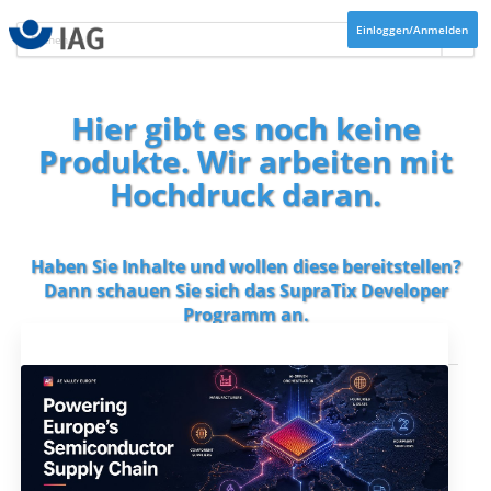
Einloggen/Anmelden
Hier gibt es noch keine
Produkte. Wir arbeiten mit
Hochdruck daran.
Haben Sie Inhalte und wollen diese bereitstellen?
Dann schauen Sie sich das
SupraTix Developer
Programm
an.
Aktuelles