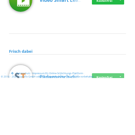
Video Smart Lea…
Kostenfrei
Frisch dabei
·
·
·
Datenschutz
·
Impressum
EU-Online-Schlichtungs-Plattform
·
Pädagogisch-did…
© 2016 - 2026 SupraTix GmbH oder Partnergesellschaften - Alle Rechte vorbehalten.
Kostenfrei
Mittelstand Dig…
Kostenfrei