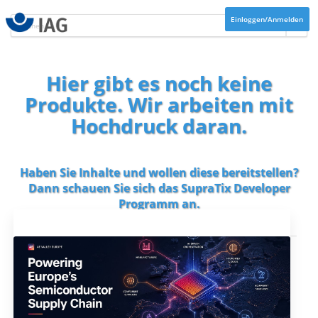
Einloggen/Anmelden
Hier gibt es noch keine
Produkte. Wir arbeiten mit
Hochdruck daran.
Haben Sie Inhalte und wollen diese bereitstellen?
Dann schauen Sie sich das
SupraTix Developer
Programm
an.
Aktuelles