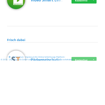
Video Smart Lea…
Kostenfrei
Frisch dabei
·
·
·
Datenschutz
·
Impressum
EU-Online-Schlichtungs-Plattform
·
Pädagogisch-did…
© 2016 - 2026 SupraTix GmbH oder Partnergesellschaften - Alle Rechte vorbehalten.
Kostenfrei
Mittelstand Dig…
Kostenfrei