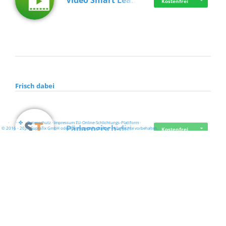
Video Smart Lea…
Kostenfrei
Frisch dabei
·
·
·
Datenschutz
·
Impressum
EU-Online-Schlichtungs-Plattform
·
Pädagogisch-did…
© 2016 - 2026 SupraTix GmbH oder Partnergesellschaften - Alle Rechte vorbehalten.
Kostenfrei
Mittelstand Dig…
Kostenfrei