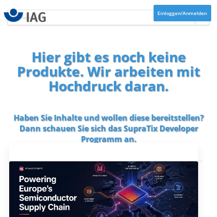
Einloggen/Anmelden
Hier gibt es noch keine
Produkte. Wir arbeiten mit
Hochdruck daran.
Haben Sie Inhalte und wollen diese bereitstellen?
Dann schauen Sie sich das
SupraTix Developer
Programm
an.
Aktuelles