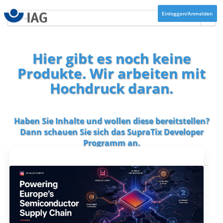
Einloggen/Anmelden
Hier gibt es noch keine
Produkte. Wir arbeiten mit
Hochdruck daran.
Haben Sie Inhalte und wollen diese bereitstellen?
Dann schauen Sie sich das
SupraTix Developer
Programm
an.
Aktuelles