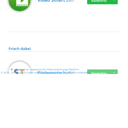
Video Smart Lea…
Kostenfrei
Frisch dabei
·
·
·
Datenschutz
·
Impressum
EU-Online-Schlichtungs-Plattform
·
Pädagogisch-did…
© 2016 - 2026 SupraTix GmbH oder Partnergesellschaften - Alle Rechte vorbehalten.
Kostenfrei
Mittelstand Dig…
Kostenfrei