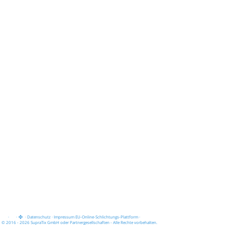
·
·
·
Datenschutz
·
Impressum
EU-Online-Schlichtungs-Plattform
·
© 2016 - 2026 SupraTix GmbH oder Partnergesellschaften - Alle Rechte vorbehalten.