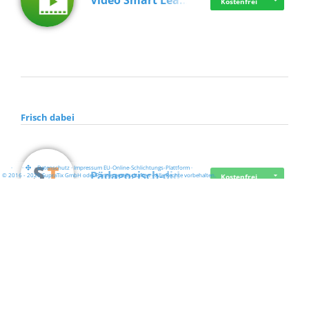
Video Smart Lea…
Kostenfrei
Frisch dabei
·
·
·
Datenschutz
·
Impressum
EU-Online-Schlichtungs-Plattform
·
Pädagogisch-did…
© 2016 - 2026 SupraTix GmbH oder Partnergesellschaften - Alle Rechte vorbehalten.
Kostenfrei
Mittelstand Dig…
Kostenfrei