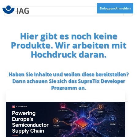
Einloggen/Anmelden
Hier gibt es noch keine
Produkte. Wir arbeiten mit
Hochdruck daran.
Haben Sie Inhalte und wollen diese bereitstellen?
Dann schauen Sie sich das
SupraTix Developer
Programm
an.
Aktuelles