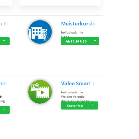
n BWL
Meisterkursbegl…
holluakademie
None
Ab 80,89 USD
rottle…
Video Smart Lea…
g
holluakademie
bH
Welche Vorteile
ning
digitales Lernen hat - …
…
Kostenfrei