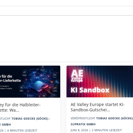
AE Valley Europe startet KI-
ey für die Halbleiter-
Sandbox-Gutschei…
kette: Wa…
VERÖFFENTLICHT
TOBIAS GOECKE (GÖCKE) 
NTLICHT
TOBIAS GOECKE (GÖCKE) -
SUPRATIX GMBH
X GMBH
JUNI 8, 2026 | 2 MINUTEN LESEZEIT
2026 | 4 MINUTEN LESEZEIT