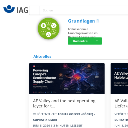
Grundlagen Rein…
holluakademie
Grundlagenwissen im
Bereich Chemie und …
Kostenfrei
Aktuelles
AE Vall
AE Valley and the next operating
Liefer
layer for t…
VERÖFFE
VERÖFFENTLICHT
TOBIAS GOECKE (GÖCKE) -
SUPRATI
SUPRATIX GMBH
JUNI 8, 
JUNI 8, 2026 | 3 MINUTEN LESEZEIT