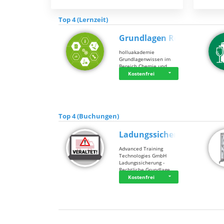
Top 4 (Lernzeit)
Grundlagen Rein…
holluakademie
Grundlagenwissen im
Bereich Chemie und …
Kostenfrei
Top 4 (Buchungen)
Ladungssicherung
Advanced Training
Technologies GmbH
Ladungssicherung -
Rechtliche Grundlage…
Kostenfrei