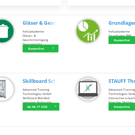
Gläser & Geschi…
Grundlage
holluakademie
holluakademie
Gläser- &
Grundlagen BWL
Geschirrreinigung
Kostenfrei
Servicemodul
Kostenfrei
Skillboard Schl…
STAUFF Th
Advanced Training
Advanced Trainin
Technologies GmbH
Technologies Gm
Skillboard Blended
Interactive e-lear
Learning: Hydrauliks…
from the "Hydrau
Ab 46,17 USD
Kostenfrei