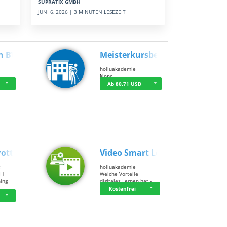
SUPRATIX GMBH
JUNI 6, 2026 | 3 MINUTEN LESEZEIT
n BWL
Meisterkursbegl…
holluakademie
None
Ab 80,71 USD
rottle…
Video Smart Lea…
g
holluakademie
bH
Welche Vorteile
ning
digitales Lernen hat - …
…
Kostenfrei