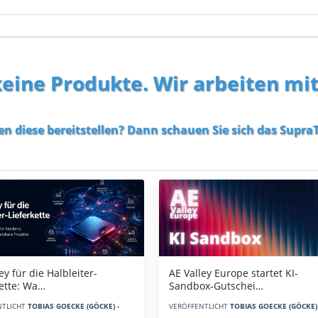
 keine Produkte. Wir arbeiten mi
en diese bereitstellen? Dann schauen Sie sich das
SupraT
AE Valley Europe startet KI-
ey für die Halbleiter-
Sandbox-Gutschei…
kette: Wa…
VERÖFFENTLICHT
TOBIAS GOECKE (GÖCKE) 
NTLICHT
TOBIAS GOECKE (GÖCKE) -