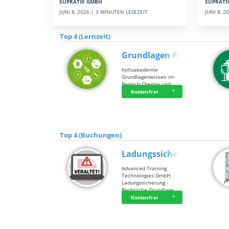
SUPRATI
SUPRATIX GMBH
JUNI 8, 
JUNI 8, 2026 | 3 MINUTEN LESEZEIT
Top 4 (Lernzeit)
Grundlagen Rein…
holluakademie
Grundlagenwissen im
Bereich Chemie und …
Kostenfrei
Top 4 (Buchungen)
Ladungssicherung
Advanced Training
Technologies GmbH
Ladungssicherung -
Rechtliche Grundlage…
Kostenfrei