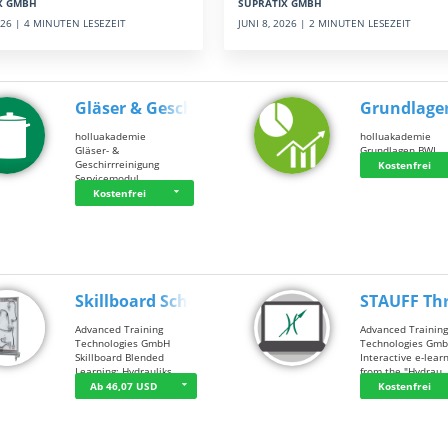
SUPRATIX GMBH
X GMBH
JUNI 8, 2026 | 2 MINUTEN LESEZEIT
2026 | 4 MINUTEN LESEZEIT
Gläser & Geschi…
Grundlage
holluakademie
holluakademie
Gläser- &
Grundlagen BWL
Geschirrreinigung
Kostenfrei
Servicemodul
Kostenfrei
Skillboard Schl…
STAUFF Th
Advanced Training
Advanced Trainin
Technologies GmbH
Technologies Gm
Skillboard Blended
Interactive e-lear
Learning: Hydrauliks…
from the "Hydrau
Ab 46,07 USD
Kostenfrei