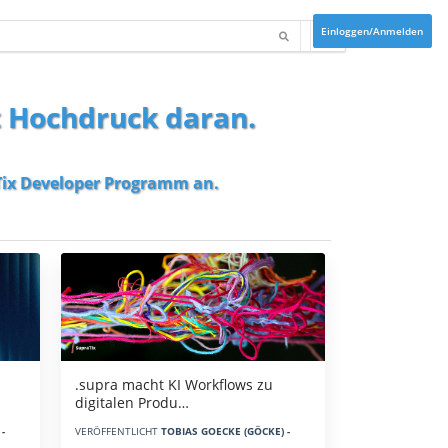
Einloggen/Anmelden
t Hochdruck daran.
ix Developer Programm
an.
.supra macht KI Workflows zu
digitalen Produ…
-
VERÖFFENTLICHT
TOBIAS GOECKE (GÖCKE) -