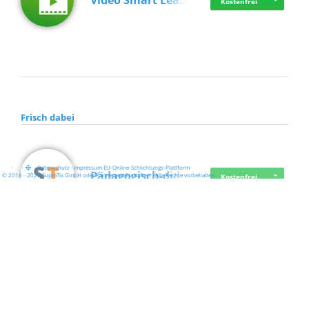
Video Smart Lea…
Kostenfrei
Frisch dabei
·
·
·
Datenschutz
·
Impressum
EU-Online-Schlichtungs-Plattform
·
Pädagogisch-did…
© 2016 - 2026 SupraTix GmbH oder Partnergesellschaften - Alle Rechte vorbehalten.
Kostenfrei
Mittelstand Dig…
Kostenfrei