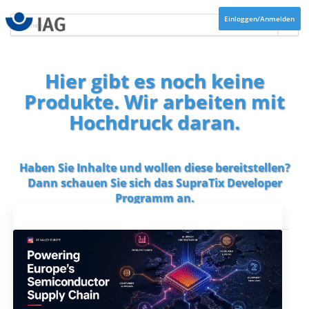
Einloggen/Anmelden
Hier gibt es noch keine
Produkte. Wir arbeiten mit
Hochdruck daran.
Haben Sie Inhalte und wollen diese bereitstellen?
Dann schauen Sie sich das
SupraTix Developer
Programm
an.
Aktuelles