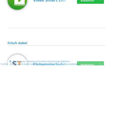
Video Smart Lea…
Kostenfrei
Frisch dabei
·
·
·
Datenschutz
·
Impressum
EU-Online-Schlichtungs-Plattform
·
Pädagogisch-did…
© 2016 - 2026 SupraTix GmbH oder Partnergesellschaften - Alle Rechte vorbehalten.
Kostenfrei
Mittelstand Dig…
Kostenfrei