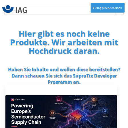
Einloggen/Anmelden
Hier gibt es noch keine
Produkte. Wir arbeiten mit
Hochdruck daran.
Haben Sie Inhalte und wollen diese bereitstellen?
Dann schauen Sie sich das
SupraTix Developer
Programm
an.
Aktuelles