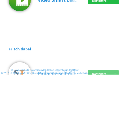
Video Smart Lea…
Kostenfrei
Frisch dabei
·
·
·
Datenschutz
·
Impressum
EU-Online-Schlichtungs-Plattform
·
Pädagogisch-did…
© 2016 - 2026 SupraTix GmbH oder Partnergesellschaften - Alle Rechte vorbehalten.
Kostenfrei
Mittelstand Dig…
Kostenfrei