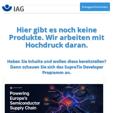
Einloggen/Anmelden
Hier gibt es noch keine
Produkte. Wir arbeiten mit
Hochdruck daran.
Haben Sie Inhalte und wollen diese bereitstellen?
Dann schauen Sie sich das
SupraTix Developer
Programm
an.
Aktuelles