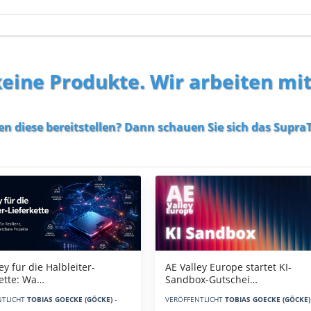
 keine Produkte. Wir arbeiten mi
en diese bereitstellen? Dann schauen Sie sich das
SupraT
AE Valley Europe startet KI-
ey für die Halbleiter-
Sandbox-Gutschei…
kette: Wa…
VERÖFFENTLICHT
TOBIAS GOECKE (GÖCKE) 
NTLICHT
TOBIAS GOECKE (GÖCKE) -