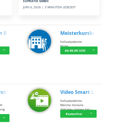
SUPRATIX GMBH
JUNI 6, 2026 | 3 MINUTEN LESEZEIT
n BWL
Meisterkursbegl…
holluakademie
None
Ab 80,66 USD
rottle…
Video Smart Lea…
g
holluakademie
bH
Welche Vorteile
ning
digitales Lernen hat - …
…
Kostenfrei