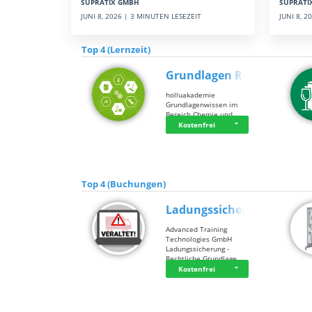
SUPRATI
SUPRATIX GMBH
JUNI 8, 
JUNI 8, 2026 | 3 MINUTEN LESEZEIT
Top 4 (Lernzeit)
Grundlagen Rein…
holluakademie
Grundlagenwissen im
Bereich Chemie und …
Kostenfrei
Top 4 (Buchungen)
Ladungssicherung
Advanced Training
Technologies GmbH
Ladungssicherung -
Rechtliche Grundlage…
Kostenfrei