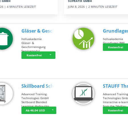
SUPRATIX GMBH
X GMBH
JUNI 8, 2026 | 2 MINUTEN LESEZEIT
2026 | 4 MINUTEN LESEZEIT
Gläser & Geschi…
Grundlage
holluakademie
holluakademie
Gläser- &
Grundlagen BWL
Geschirrreinigung
Kostenfrei
Servicemodul
Kostenfrei
Skillboard Schl…
STAUFF Th
Advanced Training
Advanced Trainin
Technologies GmbH
Technologies Gm
Skillboard Blended
Interactive e-lear
Learning: Hydrauliks…
from the "Hydrau
Ab 46,04 USD
Kostenfrei