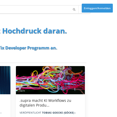
Einloggen/Anmelden
t Hochdruck daran.
ix Developer Programm
an.
.supra macht KI Workflows zu
digitalen Produ…
-
VERÖFFENTLICHT
TOBIAS GOECKE (GÖCKE) -