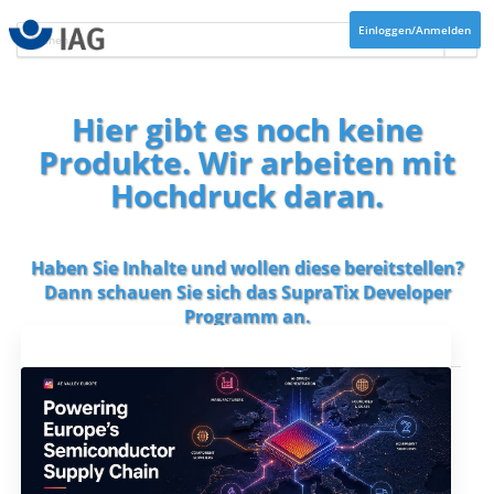
Einloggen/Anmelden
Hier gibt es noch keine
Produkte. Wir arbeiten mit
Hochdruck daran.
Haben Sie Inhalte und wollen diese bereitstellen?
Dann schauen Sie sich das
SupraTix Developer
Programm
an.
Aktuelles