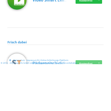
Video Smart Lea…
Kostenfrei
Frisch dabei
·
·
·
Datenschutz
·
Impressum
EU-Online-Schlichtungs-Plattform
·
Pädagogisch-did…
© 2016 - 2026 SupraTix GmbH oder Partnergesellschaften - Alle Rechte vorbehalten.
Kostenfrei
Mittelstand Dig…
Kostenfrei