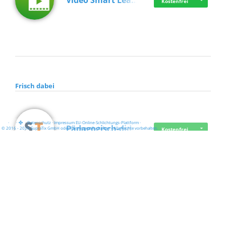
Video Smart Lea…
Kostenfrei
Frisch dabei
·
·
·
Datenschutz
·
Impressum
EU-Online-Schlichtungs-Plattform
·
Pädagogisch-did…
© 2016 - 2026 SupraTix GmbH oder Partnergesellschaften - Alle Rechte vorbehalten.
Kostenfrei
Mittelstand Dig…
Kostenfrei