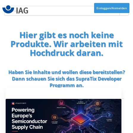
Einloggen/Anmelden
Hier gibt es noch keine
Produkte. Wir arbeiten mit
Hochdruck daran.
Haben Sie Inhalte und wollen diese bereitstellen?
Dann schauen Sie sich das
SupraTix Developer
Programm
an.
Aktuelles