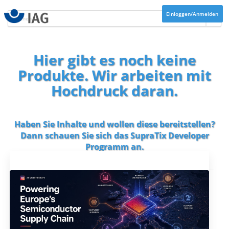
Einloggen/Anmelden
Hier gibt es noch keine
Produkte. Wir arbeiten mit
Hochdruck daran.
Haben Sie Inhalte und wollen diese bereitstellen?
Dann schauen Sie sich das
SupraTix Developer
Programm
an.
Aktuelles