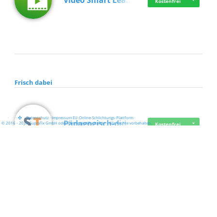
Video Smart Lea…
Kostenfrei
Frisch dabei
·
·
·
Datenschutz
·
Impressum
EU-Online-Schlichtungs-Plattform
·
Pädagogisch-did…
© 2016 - 2026 SupraTix GmbH oder Partnergesellschaften - Alle Rechte vorbehalten.
Kostenfrei
Mittelstand Dig…
Kostenfrei