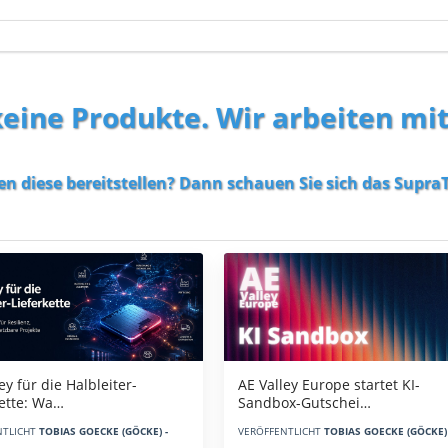
 keine Produkte. Wir arbeiten mi
en diese bereitstellen? Dann schauen Sie sich das
SupraT
AE Valley Europe startet KI-
ey für die Halbleiter-
Sandbox-Gutschei…
kette: Wa…
VERÖFFENTLICHT
TOBIAS GOECKE (GÖCKE) 
NTLICHT
TOBIAS GOECKE (GÖCKE) -