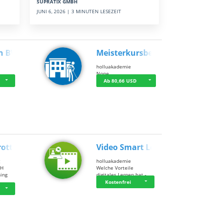
SUPRATIX GMBH
JUNI 6, 2026 | 3 MINUTEN LESEZEIT
n BWL
Meisterkursbegl…
holluakademie
None
Ab 80,66 USD
rottle…
Video Smart Lea…
g
holluakademie
bH
Welche Vorteile
ning
digitales Lernen hat - …
…
Kostenfrei