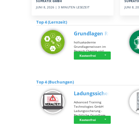
SUPRATI
SUPRATIX GMBH
JUNI 8, 
JUNI 8, 2026 | 3 MINUTEN LESEZEIT
Top 4 (Lernzeit)
Grundlagen Rein…
holluakademie
Grundlagenwissen im
Bereich Chemie und …
Kostenfrei
Top 4 (Buchungen)
Ladungssicherung
Advanced Training
Technologies GmbH
Ladungssicherung -
Rechtliche Grundlage…
Kostenfrei