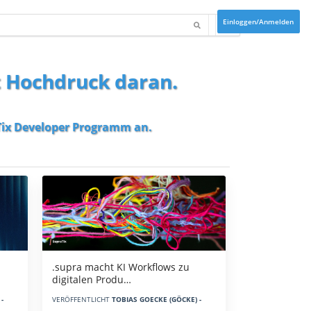
Einloggen/Anmelden
t Hochdruck daran.
ix Developer Programm
an.
.supra macht KI Workflows zu
digitalen Produ…
-
VERÖFFENTLICHT
TOBIAS GOECKE (GÖCKE) -