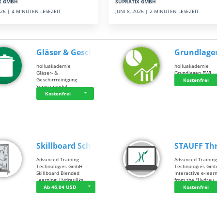
SUPRATIX GMBH
X GMBH
JUNI 8, 2026 | 2 MINUTEN LESEZEIT
2026 | 4 MINUTEN LESEZEIT
Gläser & Geschi…
Grundlage
holluakademie
holluakademie
Gläser- &
Grundlagen BWL
Geschirrreinigung
Kostenfrei
Servicemodul
Kostenfrei
Skillboard Schl…
STAUFF Th
Advanced Training
Advanced Trainin
Technologies GmbH
Technologies Gm
Skillboard Blended
Interactive e-lear
Learning: Hydrauliks…
from the "Hydrau
Ab 46,04 USD
Kostenfrei