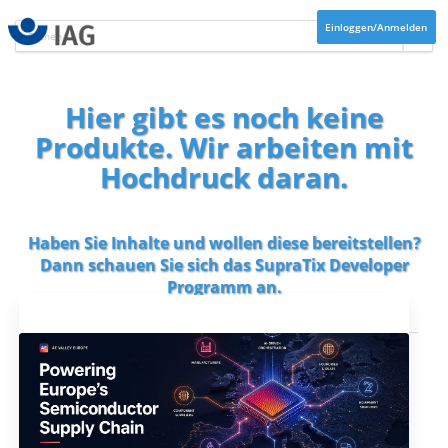
Einloggen/Anmelden
Hier gibt es noch keine
Produkte. Wir arbeiten mit
Hochdruck daran.
Haben Sie Inhalte und wollen diese bereitstellen?
Dann schauen Sie sich das
SupraTix Developer
Programm
an.
Aktuelles