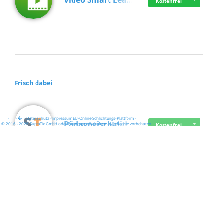
Video Smart Lea…
Kostenfrei
Frisch dabei
·
·
·
Datenschutz
·
Impressum
EU-Online-Schlichtungs-Plattform
·
Pädagogisch-did…
© 2016 - 2026 SupraTix GmbH oder Partnergesellschaften - Alle Rechte vorbehalten.
Kostenfrei
Mittelstand Dig…
Kostenfrei