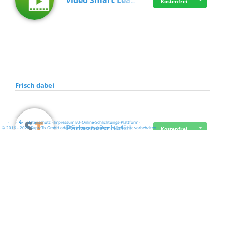
Video Smart Lea…
Kostenfrei
Frisch dabei
·
·
·
Datenschutz
·
Impressum
EU-Online-Schlichtungs-Plattform
·
Pädagogisch-did…
© 2016 - 2026 SupraTix GmbH oder Partnergesellschaften - Alle Rechte vorbehalten.
Kostenfrei
Mittelstand Dig…
Kostenfrei