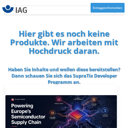
Einloggen/Anmelden
Hier gibt es noch keine
Produkte. Wir arbeiten mit
Hochdruck daran.
Haben Sie Inhalte und wollen diese bereitstellen?
Dann schauen Sie sich das
SupraTix Developer
Programm
an.
Aktuelles