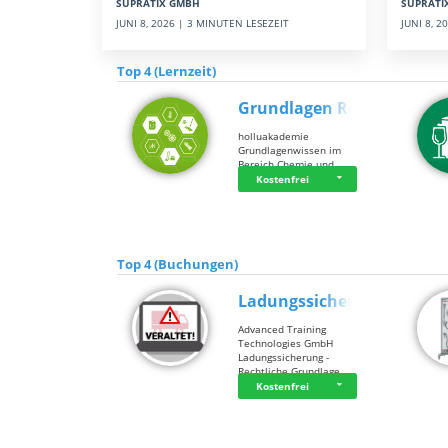
SUPRATI
SUPRATIX GMBH
JUNI 8, 
JUNI 8, 2026 | 3 MINUTEN LESEZEIT
Top 4 (Lernzeit)
Grundlagen Rein…
holluakademie
Grundlagenwissen im
Bereich Chemie und …
Kostenfrei
Top 4 (Buchungen)
Ladungssicherung
Advanced Training
Technologies GmbH
Ladungssicherung -
Rechtliche Grundlage…
Kostenfrei