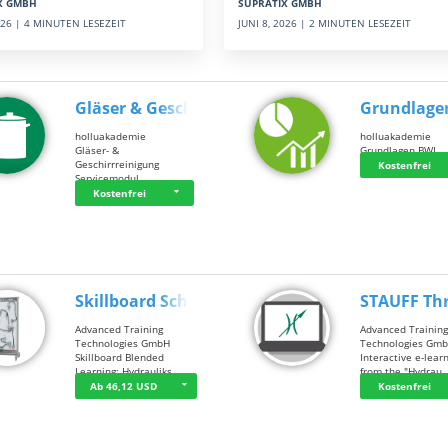
SUPRATIX GMBH
X GMBH
JUNI 8, 2026 | 2 MINUTEN LESEZEIT
2026 | 4 MINUTEN LESEZEIT
Gläser & Geschi…
Grundlage
holluakademie
holluakademie
Gläser- &
Grundlagen BWL
Geschirrreinigung
Kostenfrei
Servicemodul
Kostenfrei
Skillboard Schl…
STAUFF Th
Advanced Training
Advanced Trainin
Technologies GmbH
Technologies Gm
Skillboard Blended
Interactive e-lear
Learning: Hydrauliks…
from the "Hydrau
Ab 46,12 USD
Kostenfrei