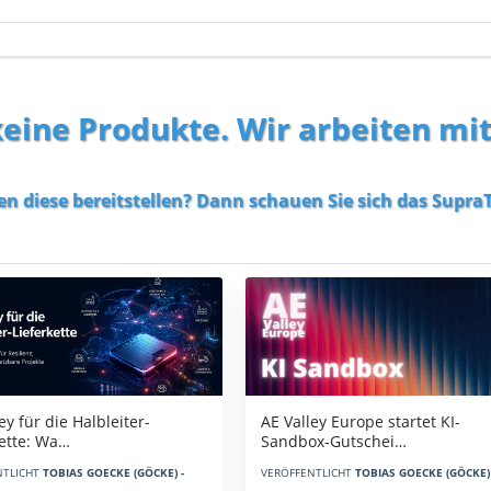
 keine Produkte. Wir arbeiten mi
en diese bereitstellen? Dann schauen Sie sich das
SupraT
AE Valley Europe startet KI-
ey für die Halbleiter-
Sandbox-Gutschei…
kette: Wa…
VERÖFFENTLICHT
TOBIAS GOECKE (GÖCKE) 
NTLICHT
TOBIAS GOECKE (GÖCKE) -