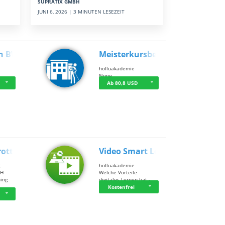
SUPRATIX GMBH
JUNI 6, 2026 | 3 MINUTEN LESEZEIT
n BWL
Meisterkursbegl…
holluakademie
None
Ab 80,8 USD
rottle…
Video Smart Lea…
g
holluakademie
bH
Welche Vorteile
ning
digitales Lernen hat - …
…
Kostenfrei