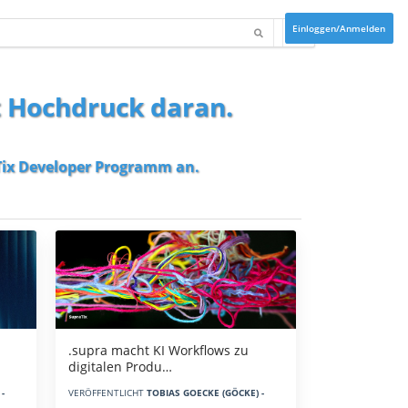
Einloggen/Anmelden
t Hochdruck daran.
ix Developer Programm
an.
.supra macht KI Workflows zu
digitalen Produ…
-
VERÖFFENTLICHT
TOBIAS GOECKE (GÖCKE) -