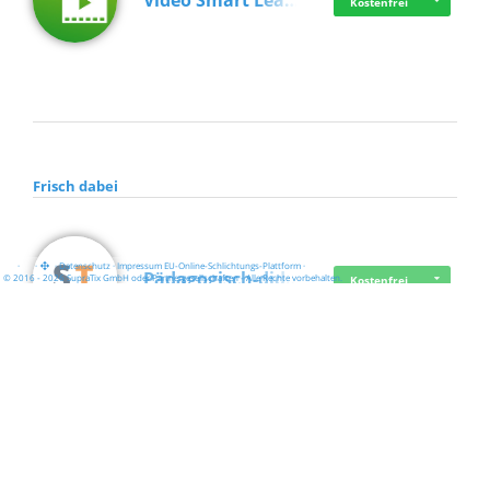
Video Smart Lea…
Kostenfrei
Frisch dabei
·
·
·
Datenschutz
·
Impressum
EU-Online-Schlichtungs-Plattform
·
Pädagogisch-did…
© 2016 - 2026 SupraTix GmbH oder Partnergesellschaften - Alle Rechte vorbehalten.
Kostenfrei
Mittelstand Dig…
Kostenfrei