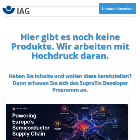
Einloggen/Anmelden
Hier gibt es noch keine
Produkte. Wir arbeiten mit
Hochdruck daran.
Haben Sie Inhalte und wollen diese bereitstellen?
Dann schauen Sie sich das
SupraTix Developer
Programm
an.
Aktuelles