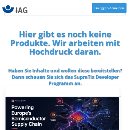
Einloggen/Anmelden
Hier gibt es noch keine
Produkte. Wir arbeiten mit
Hochdruck daran.
Haben Sie Inhalte und wollen diese bereitstellen?
Dann schauen Sie sich das
SupraTix Developer
Programm
an.
Aktuelles