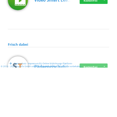
Video Smart Lea…
Kostenfrei
Frisch dabei
·
·
·
Datenschutz
·
Impressum
EU-Online-Schlichtungs-Plattform
·
Pädagogisch-did…
© 2016 - 2026 SupraTix GmbH oder Partnergesellschaften - Alle Rechte vorbehalten.
Kostenfrei
Mittelstand Dig…
Kostenfrei