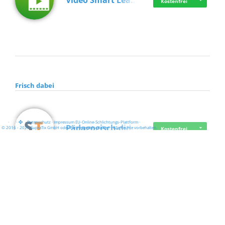
Video Smart Lea…
Kostenfrei
Frisch dabei
·
·
·
Datenschutz
·
Impressum
EU-Online-Schlichtungs-Plattform
·
Pädagogisch-did…
© 2016 - 2026 SupraTix GmbH oder Partnergesellschaften - Alle Rechte vorbehalten.
Kostenfrei
Mittelstand Dig…
Kostenfrei