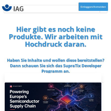
Einloggen/Anmelden
Hier gibt es noch keine
Produkte. Wir arbeiten mit
Hochdruck daran.
Haben Sie Inhalte und wollen diese bereitstellen?
Dann schauen Sie sich das
SupraTix Developer
Programm
an.
Aktuelles