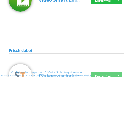
Video Smart Lea…
Kostenfrei
Frisch dabei
·
·
·
Datenschutz
·
Impressum
EU-Online-Schlichtungs-Plattform
·
Pädagogisch-did…
© 2016 - 2026 SupraTix GmbH oder Partnergesellschaften - Alle Rechte vorbehalten.
Kostenfrei
Mittelstand Dig…
Kostenfrei