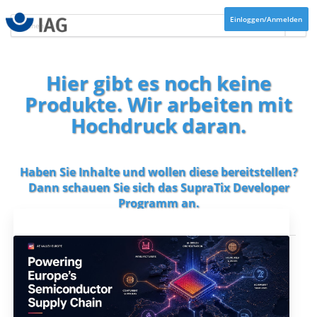
Einloggen/Anmelden
Hier gibt es noch keine
Produkte. Wir arbeiten mit
Hochdruck daran.
Haben Sie Inhalte und wollen diese bereitstellen?
Dann schauen Sie sich das
SupraTix Developer
Programm
an.
Aktuelles