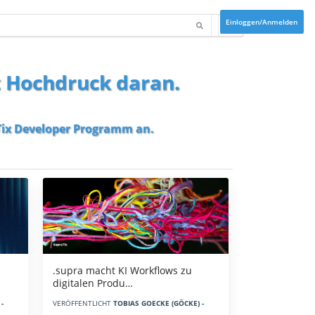
Einloggen/Anmelden
t Hochdruck daran.
ix Developer Programm
an.
.supra macht KI Workflows zu
digitalen Produ…
-
VERÖFFENTLICHT
TOBIAS GOECKE (GÖCKE) -