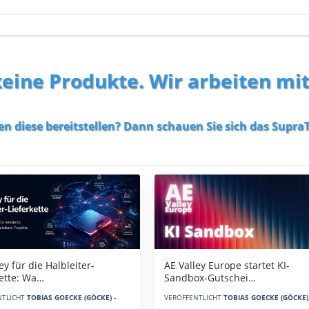
 keine Produkte. Wir arbeiten mi
en diese bereitstellen? Dann schauen Sie sich das
SupraT
AE Valley Europe startet KI-
ey für die Halbleiter-
Sandbox-Gutschei…
kette: Wa…
VERÖFFENTLICHT
TOBIAS GOECKE (GÖCKE) 
NTLICHT
TOBIAS GOECKE (GÖCKE) -