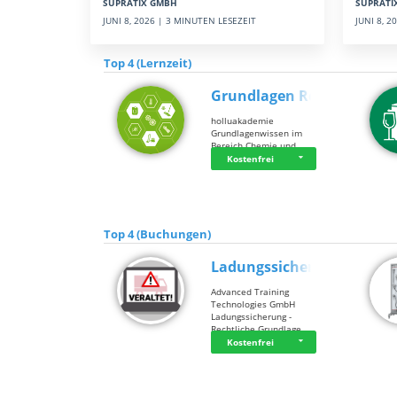
SUPRATI
SUPRATIX GMBH
JUNI 8, 
JUNI 8, 2026 | 3 MINUTEN LESEZEIT
Top 4 (Lernzeit)
Grundlagen Rein…
holluakademie
Grundlagenwissen im
Bereich Chemie und …
Kostenfrei
Top 4 (Buchungen)
Ladungssicherung
Advanced Training
Technologies GmbH
Ladungssicherung -
Rechtliche Grundlage…
Kostenfrei