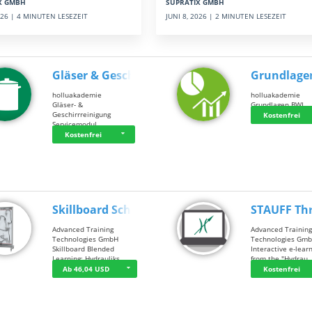
SUPRATIX GMBH
X GMBH
JUNI 8, 2026 | 2 MINUTEN LESEZEIT
2026 | 4 MINUTEN LESEZEIT
Gläser & Geschi…
Grundlage
holluakademie
holluakademie
Gläser- &
Grundlagen BWL
Geschirrreinigung
Kostenfrei
Servicemodul
Kostenfrei
Skillboard Schl…
STAUFF Th
Advanced Training
Advanced Trainin
Technologies GmbH
Technologies Gm
Skillboard Blended
Interactive e-lear
Learning: Hydrauliks…
from the "Hydrau
Ab 46,04 USD
Kostenfrei