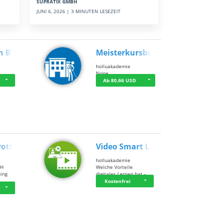
SUPRATIX GMBH
JUNI 6, 2026 | 3 MINUTEN LESEZEIT
n BWL
Meisterkursbegl…
holluakademie
None
Ab 80,66 USD
rottle…
Video Smart Lea…
g
holluakademie
bH
Welche Vorteile
ning
digitales Lernen hat - …
…
Kostenfrei